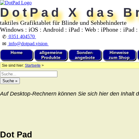
DotPad X das Br
taktiles Grafiktablet für Blinde und Sehbehinderte
Windows : iOS : Android : iPad : Web : iPhone : iPad :
0351 404570
✆
info@dotpad.vision
✉
Home
allgemeine
Sonder-
Hinweise
Produkte
angebote
zum Shop
Sie sind hier:
Startseite
>
Auf Desktop-Rechnern können Sie sich hier den Inhalt d
Dot Pad