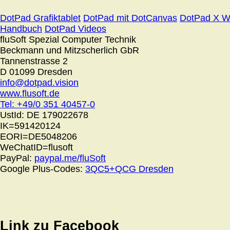
DotPad Grafiktablet
DotPad mit DotCanvas
DotPad X W
Handbuch
DotPad Videos
fluSoft Spezial Computer Technik
Beckmann und Mitzscherlich GbR
Tannenstrasse 2
D 01099 Dresden
info@dotpad.vision
www.flusoft.de
Tel: +49/0 351 40457-0
UstId:
DE 179022678
IK=591420124
EORI=DE5048206
WeChatID=flusoft
PayPal:
paypal.me/fluSoft
Google Plus-Codes:
3QC5+QCG Dresden
Link zu Facebook