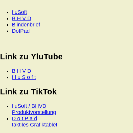
fluSoft
B H V D
Blindenbrief
DotPad
Link zu YluTube
B H V D
f l u S o f t
Link zu TikTok
fluSoft / BHVD
Produktvorstellung
D o t P a d
taktiles Grafiktablet