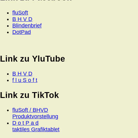
fluSoft
B H V D
Blindenbrief
DotPad
Link zu YluTube
B H V D
f l u S o f t
Link zu TikTok
fluSoft / BHVD
Produktvorstellung
D o t P a d
taktiles Grafiktablet