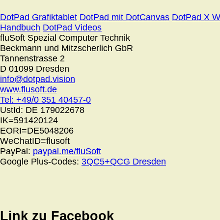
DotPad Grafiktablet
DotPad mit DotCanvas
DotPad X W
Handbuch
DotPad Videos
fluSoft Spezial Computer Technik
Beckmann und Mitzscherlich GbR
Tannenstrasse 2
D 01099 Dresden
info@dotpad.vision
www.flusoft.de
Tel: +49/0 351 40457-0
UstId:
DE 179022678
IK=591420124
EORI=DE5048206
WeChatID=flusoft
PayPal:
paypal.me/fluSoft
Google Plus-Codes:
3QC5+QCG Dresden
Link zu Facebook