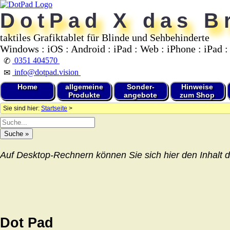
DotPad X das Br
taktiles Grafiktablet für Blinde und Sehbehinderte
Windows : iOS : Android : iPad : Web : iPhone : iPad :
0351 404570
✆
info@dotpad.vision
✉
Home
allgemeine
Sonder-
Hinweise
Produkte
angebote
zum Shop
Sie sind hier:
Startseite
>
Auf Desktop-Rechnern können Sie sich hier den Inhalt d
Dot Pad