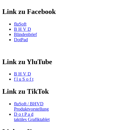
Link zu Facebook
fluSoft
B H V D
Blindenbrief
DotPad
Link zu YluTube
B H V D
f l u S o f t
Link zu TikTok
fluSoft / BHVD
Produktvorstellung
D o t P a d
taktiles Grafiktablet