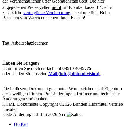
der Veranschaulichung der Gebrauchsfähigkeit. Die hier
V
angegebenen Preise gelten
nicht
für Krankenkassen!
: eine
zusätzliche
vertragliche Vereinbarung
ist erforderlich. Beim
Bestellen von Waren entstehen Ihnen Kosten!
Tag:
Arbeitsplatzleuchten
Haben Sie Fragen?
Dann rufen Sie doch einfach an!
0351 / 4045775
oder senden Sie uns eine
Mail (info@dotpad.vision)
.
Die in diesem Dokument genannten Warenzeichen sind Eigentum
der jeweiligen Firmen. Preisänderungen, Irrtümer und technische
Änderungen vorbehalten.
HTML-Dokumente Copyright ©2026 Blinden Hilfsmittel Vertrieb
Dresden,
letzte Änderung: 13. Juli 2026
Nr:
DotPad