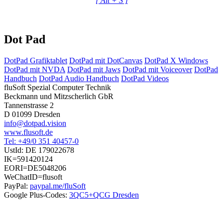
[ Alt + S ]
Dot Pad
DotPad Grafiktablet
DotPad mit DotCanvas
DotPad X Windows
DotPad mit NVDA
DotPad mit Jaws
DotPad mit Voiceover
DotPad
Handbuch
DotPad Audio Handbuch
DotPad Videos
fluSoft Spezial Computer Technik
Beckmann und Mitzscherlich GbR
Tannenstrasse 2
D 01099 Dresden
info@dotpad.vision
www.flusoft.de
Tel: +49/0 351 40457-0
UstId:
DE 179022678
IK=591420124
EORI=DE5048206
WeChatID=flusoft
PayPal:
paypal.me/fluSoft
Google Plus-Codes:
3QC5+QCG Dresden