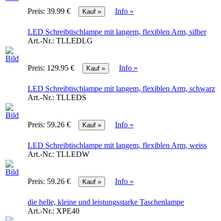
Preis:
39.99 €
Info »
LED Schreibtischlampe mit langem, flexiblen Arm, silber
Art.-Nr.:
TLLEDLG
Preis:
129.95 €
Info »
LED Schreibtischlampe mit langem, flexiblen Arm, schwarz
Art.-Nr.:
TLLEDS
Preis:
59.26 €
Info »
LED Schreibtischlampe mit langem, flexiblen Arm, weiss
Art.-Nr.:
TLLEDW
Preis:
59.26 €
Info »
die helle, kleine und leistungsstarke Taschenlampe
Art.-Nr.:
XPE40