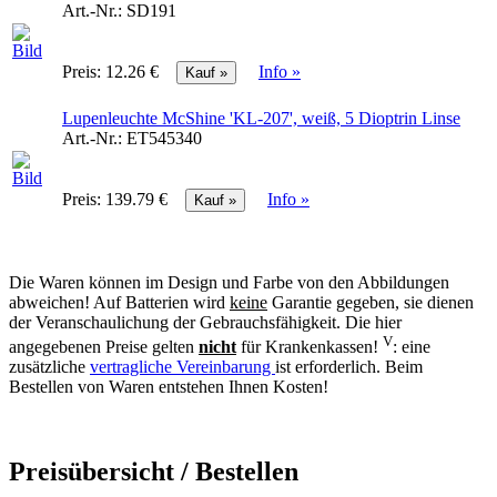
Art.-Nr.:
SD191
Preis:
12.26 €
Info »
Lupenleuchte McShine 'KL-207', weiß, 5 Dioptrin Linse
Art.-Nr.:
ET545340
Preis:
139.79 €
Info »
Die Waren können im Design und Farbe von den Abbildungen
abweichen! Auf Batterien wird
keine
Garantie gegeben, sie dienen
der Veranschaulichung der Gebrauchsfähigkeit. Die hier
V
angegebenen Preise gelten
nicht
für Krankenkassen!
: eine
zusätzliche
vertragliche Vereinbarung
ist erforderlich. Beim
Bestellen von Waren entstehen Ihnen Kosten!
Preisübersicht / Bestellen