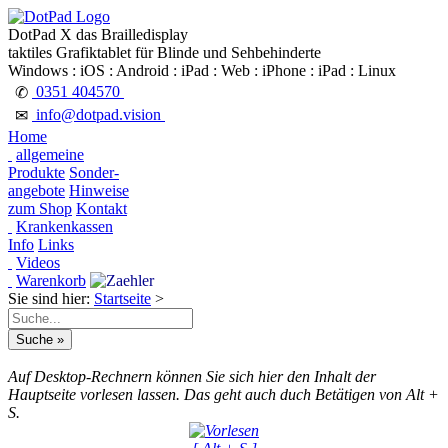
DotPad X das Brailledisplay
taktiles Grafiktablet für Blinde und Sehbehinderte
Windows : iOS : Android : iPad : Web : iPhone : iPad : Linux
0351 404570
✆
info@dotpad.vision
✉
Home
allgemeine
Produkte
Sonder-
angebote
Hinweise
zum Shop
Kontakt
Krankenkassen
Info
Links
Videos
Warenkorb
Sie sind hier:
Startseite
>
Auf Desktop-Rechnern können Sie sich hier den Inhalt der
Hauptseite vorlesen lassen. Das geht auch duch Betätigen von Alt +
S.