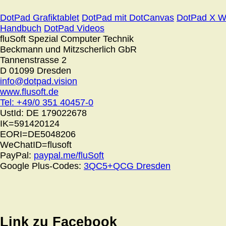
DotPad Grafiktablet
DotPad mit DotCanvas
DotPad X W
Handbuch
DotPad Videos
fluSoft Spezial Computer Technik
Beckmann und Mitzscherlich GbR
Tannenstrasse 2
D 01099 Dresden
info@dotpad.vision
www.flusoft.de
Tel: +49/0 351 40457-0
UstId:
DE 179022678
IK=591420124
EORI=DE5048206
WeChatID=flusoft
PayPal:
paypal.me/fluSoft
Google Plus-Codes:
3QC5+QCG Dresden
Link zu Facebook