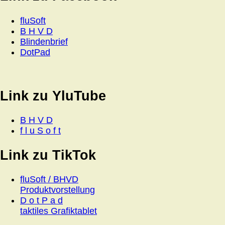
fluSoft
B H V D
Blindenbrief
DotPad
Link zu YluTube
B H V D
f l u S o f t
Link zu TikTok
fluSoft / BHVD
Produktvorstellung
D o t P a d
taktiles Grafiktablet