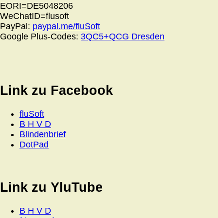
EORI=DE5048206
WeChatID=flusoft
PayPal:
paypal.me/fluSoft
Google Plus-Codes:
3QC5+QCG Dresden
Link zu Facebook
fluSoft
B H V D
Blindenbrief
DotPad
Link zu YluTube
B H V D