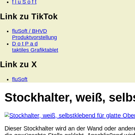
f l u S o f t
Link zu TikTok
fluSoft / BHVD
Produktvorstellung
D o t P a d
taktiles Grafiktablet
Link zu X
fluSoft
Stockhalter, weiß, selb
Dieser Stockhalter wird an der Wand oder ander