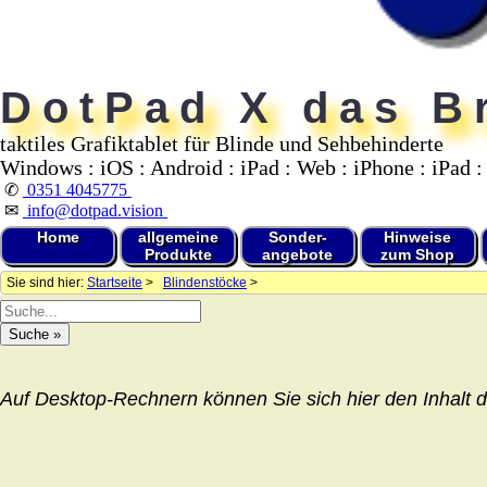
DotPad X das Br
taktiles Grafiktablet für Blinde und Sehbehinderte
Windows : iOS : Android : iPad : Web : iPhone : iPad :
✆
0351 4045775
✉
info@dotpad.vision
Home
allgemeine
Sonder-
Hinweise
Produkte
angebote
zum Shop
Sie sind hier:
Startseite
>
Blindenstöcke
>
Auf Desktop-Rechnern können Sie sich hier den Inhalt d