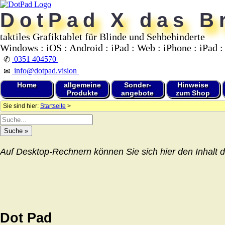
DotPad X das Br
taktiles Grafiktablet für Blinde und Sehbehinderte
Windows : iOS : Android : iPad : Web : iPhone : iPad :
0351 404570
✆
info@dotpad.vision
✉
Home
allgemeine
Sonder-
Hinweise
Produkte
angebote
zum Shop
Sie sind hier:
Startseite
>
Auf Desktop-Rechnern können Sie sich hier den Inhalt d
Dot Pad