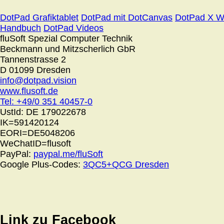
DotPad Grafiktablet
DotPad mit DotCanvas
DotPad X W
Handbuch
DotPad Videos
fluSoft Spezial Computer Technik
Beckmann und Mitzscherlich GbR
Tannenstrasse 2
D 01099 Dresden
info@dotpad.vision
www.flusoft.de
Tel: +49/0 351 40457-0
UstId:
DE 179022678
IK=591420124
EORI=DE5048206
WeChatID=flusoft
PayPal:
paypal.me/fluSoft
Google Plus-Codes:
3QC5+QCG Dresden
Link zu Facebook