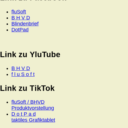
fluSoft
B H V D
Blindenbrief
DotPad
Link zu YluTube
B H V D
f l u S o f t
Link zu TikTok
fluSoft / BHVD
Produktvorstellung
D o t P a d
taktiles Grafiktablet