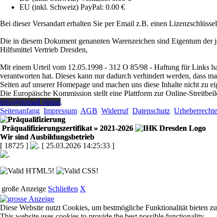
EU (inkl. Schweiz) PayPal: 0.00 €
Bei dieser Versandart erhalten Sie per Email z.B. einen Lizenzschlüsse
Die in diesem Dokument genannten Warenzeichen sind Eigentum der je
Hilfsmittel Vertrieb Dresden,
Mit einem Urteil vom 12.05.1998 - 312 O 85/98 - Haftung für Links ha
verantworten hat. Dieses kann nur dadurch verhindert werden, dass man s
Seiten auf unserer Homepage und machen uns diese Inhalte nicht zu ei
Die Europäische Kommission stellt eine Plattform zur Online-Streitbeil
info@dotpad.vision
.
Seitenanfang
Impressum
AGB
Widerruf
Datenschutz
Urheberrecht
Präqualifizierungszertifikat
» 2021-2026
Wir sind Ausbildungsbetrieb
[ 18725 ]
[ 25.03.2026 14:25:33 ]
große Anzeige
Schließen
X
Diese Website nutzt Cookies, um bestmögliche Funktionalität bieten z
This website uses cookies to provide the best possible functionality.